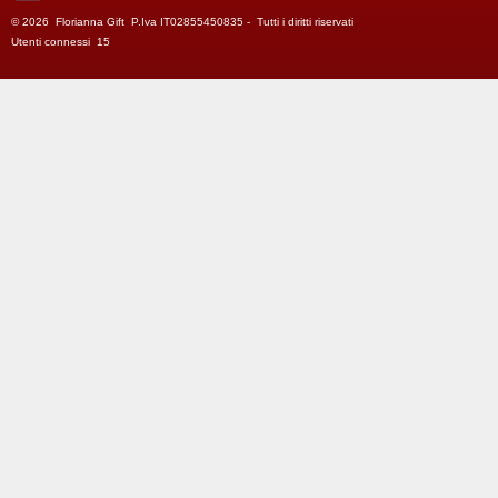
© 2026 Florianna Gift P.Iva IT02855450835 - Tutti i diritti riservati
Utenti connessi 15