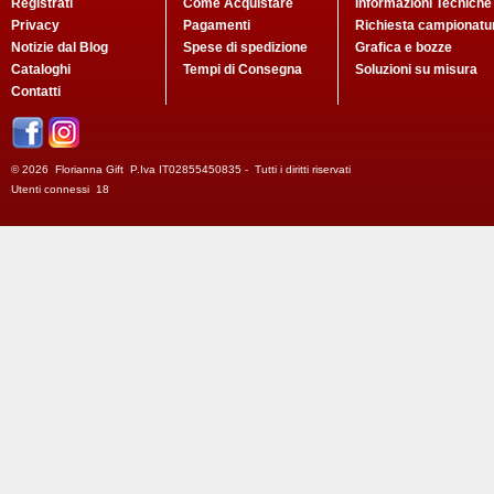
Registrati
Come Acquistare
Informazioni Tecniche
Privacy
Pagamenti
Richiesta campionatu
Notizie dal Blog
Spese di spedizione
Grafica e bozze
Cataloghi
Tempi di Consegna
Soluzioni su misura
Contatti
© 2026 Florianna Gift P.Iva IT02855450835 - Tutti i diritti riservati
Utenti connessi 18