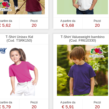
partire da
Pezzi
A partire da
Pezzi
€ 5,62
20
€ 5,68
20
T-Shirt Unisex Kid
T-Shirt Valueweight bambino
(Cod. TSRK150)
(Cod. FR610330)
partire da
Pezzi
A partire da
Pezzi
€ 5,79
20
€ 5,91
20