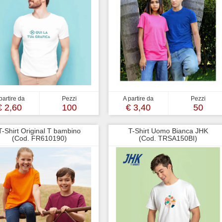
partire da
Pezzi
A partire da
Pezzi
€ 2,60
100
€ 3,40
50
T-Shirt Original T bambino
T-Shirt Uomo Bianca JHK
(Cod. FR610190)
(Cod. TRSA150BI)