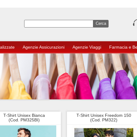
alizzate
Agenzie Assicurazioni
Agenzie Viaggi
Farmacia e B
T-Shirt Unisex Bianca
T-Shirt Unisex Freedom 150
(Cod. PM325BI)
(Cod. PM322)