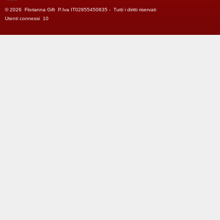
© 2026 Florianna Gift P.Iva IT02855450835 - Tutti i diritti riservati
Utenti connessi 10